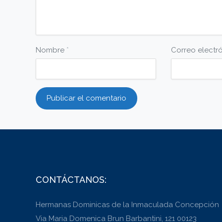
Nombre
*
Correo electr
CONTÁCTANOS:
Hermanas Dominicas de la Inmaculada Concepción
Via Maria Domenica Brun Barbantini, 121 00123