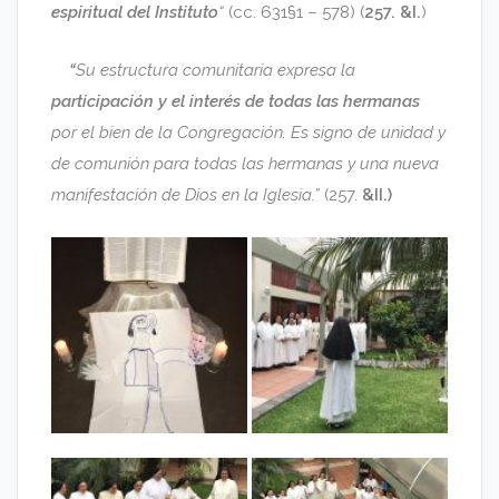
espiritual del Instituto
“
(cc. 631§1 – 578) (
257. &I.
)
“
Su estructura comunitaria expresa la
participación y el interés de todas las hermanas
por el bien de la Congregación. Es signo de unidad y
de comunión para todas las hermanas y una nueva
manifestación de Dios en la Iglesia.”
(257.
&II.)