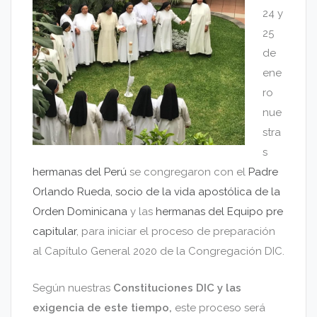
24 y
25
de
ene
ro
nue
stra
s
hermanas del Perú
se congregaron con el
Padre
Orlando Rueda, socio de la vida apostólica de la
Orden Dominicana
y las
hermanas del Equipo pre
capitular
, para iniciar el proceso de preparación
al Capítulo General 2020 de la Congregación DIC.
Según nuestras
Constituciones DIC y las
exigencia de este tiempo,
este proceso será