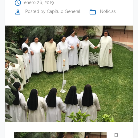
access_time
enero 26, 2019
perm_identity
folder_open
Posted by
Capítulo General
Noticias
El