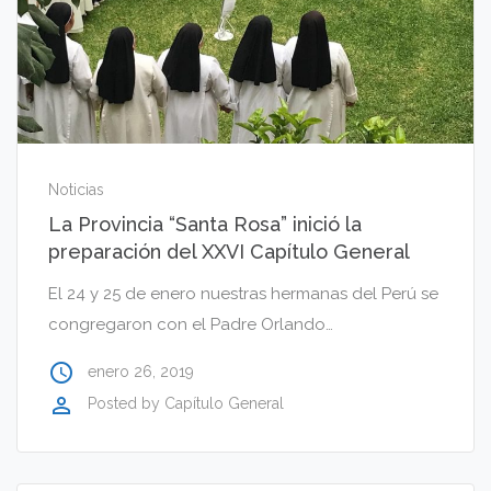
Noticias
La Provincia “Santa Rosa” inició la
preparación del XXVI Capítulo General
El 24 y 25 de enero nuestras hermanas del Perú se
congregaron con el Padre Orlando…
access_time
enero 26, 2019
perm_identity
Posted by
Capítulo General